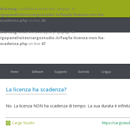
Warning
: Undefined array key "popup" in
/gopanel/sites/cargostudio.it/faq/la-licenza-non-ha-
scadenza.php
on line
26
Warning
: Undefined array key "popup" in
/gopanel/sites/cargostudio.it/faq/la-licenza-non-ha-
scadenza.php
on line
47
Cargo Studio
Home
Software
Supporto
Azienda
Lingua
La licenza ha scadenza?
No. La licenza NON ha scadenza di tempo. La sua durata è infinita
Cargo Studio
https://cargostud