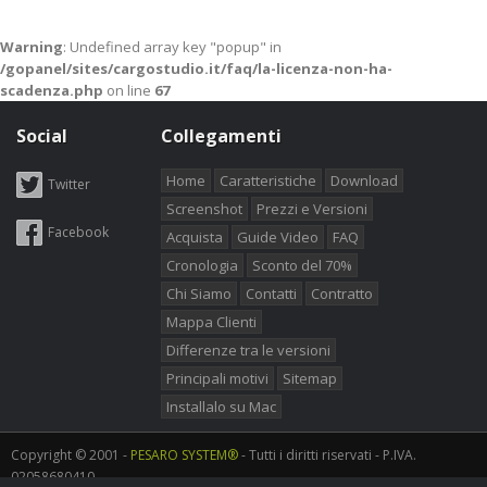
Warning
: Undefined array key "popup" in
/gopanel/sites/cargostudio.it/faq/la-licenza-non-ha-
scadenza.php
on line
67
Social
Collegamenti
Home
Caratteristiche
Download
Twitter
Screenshot
Prezzi e Versioni
Facebook
Acquista
Guide Video
FAQ
Cronologia
Sconto del 70%
Chi Siamo
Contatti
Contratto
Mappa Clienti
Differenze tra le versioni
Principali motivi
Sitemap
Installalo su Mac
Copyright © 2001 -
PESARO SYSTEM®
- Tutti i diritti riservati - P.IVA.
02058680410